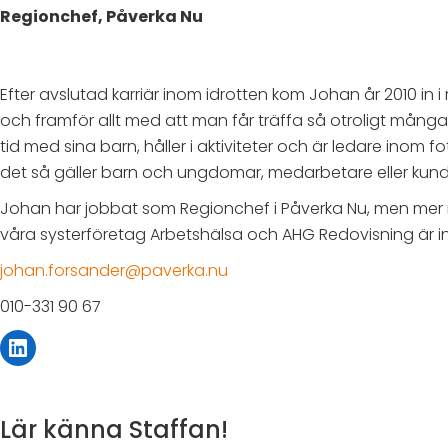
Regionchef, Påverka Nu
Efter avslutad karriär inom idrotten kom Johan år 2010 in
och framför allt med att man får träffa så otroligt mång
tid med sina barn, håller i aktiviteter och är ledare ino
det så gäller barn och ungdomar, medarbetare eller kund
Johan har jobbat som Regionchef i Påverka Nu, men mer rä
våra systerföretag Arbetshälsa och AHG Redovisning är i
johan.forsander@paverka.nu
010-331 90 67
LinkedIn
Lär känna Staffan!