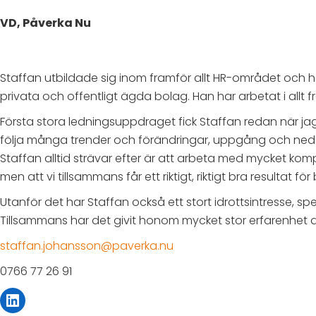
VD, Påverka Nu
Staffan utbildade sig inom framför allt HR-området och h
privata och offentligt ägda bolag. Han har arbetat i allt
Första stora ledningsuppdraget fick Staffan redan när ja
följa många trender och förändringar, uppgång och nedgå
Staffan alltid strävar efter är att arbeta med mycket k
men att vi tillsammans får ett riktigt, riktigt bra resultat 
Utanför det har Staffan också ett stort idrottsintresse,
Tillsammans har det givit honom mycket stor erfarenhet a
staffan.johansson@paverka.nu
0766 77 26 91
LinkedIn