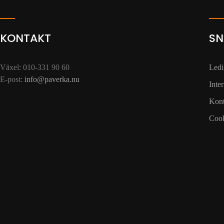
KONTAKT
SN
Växel: 010-331 90 60
Ledi
E-post:
info@paverka.nu
Inte
Kont
Cook