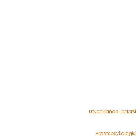
Utvecklande Ledars
Arbetspsykologisk