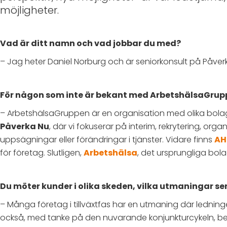
möjligheter.
Vad är ditt namn och vad jobbar du med?
– Jag heter Daniel Norburg och är seniorkonsult på Påver
För någon som inte är bekant med ArbetshälsaGruppe
– ArbetshälsaGruppen är en organisation med olika bola
Påverka Nu
, där vi fokuserar på interim, rekrytering, or
uppsägningar eller förändringar i tjänster. Vidare finns
AH
för företag. Slutligen,
Arbetshälsa
, det ursprungliga bo
Du möter kunder i olika skeden, vilka utmaningar se
– Många företag i tillväxtfas har en utmaning där ledning
också, med tanke på den nuvarande konjunkturcykeln, be