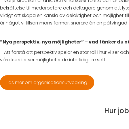
– Varje situation är unik, och vi försöker förstå och anpass
bekräftelse till medarbetare och deltagare genom att lys
viktigt att skapa en känsla av delaktighet och möjlighet 
är något vi tillsammans formar, snarare än en påtvingad 
”Nya perspektiv, nya möjligheter” – vad tänker du n
– Att förstå att perspektiv spelar en stor roll i hur vi se
våra kunder ser möjligheter de inte tidigare sett.
Läs mer om organisationsutveckling
Hur job