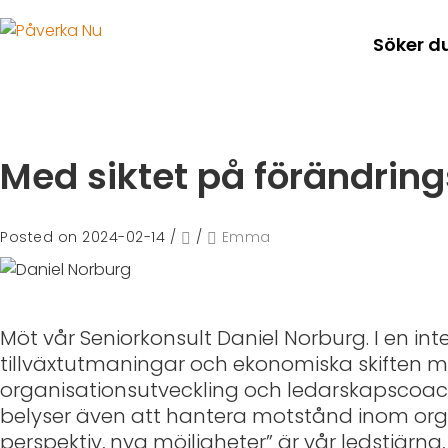
Söker d
Med siktet på förändrings
Posted on 2024-02-14
/
/
Emma
Möt vår Seniorkonsult Daniel Norburg. I en int
tillväxtutmaningar och ekonomiska skiften m
organisationsutveckling och ledarskapscoachi
belyser även att hantera motstånd inom orga
perspektiv, nya möjligheter” är vår ledstjärna