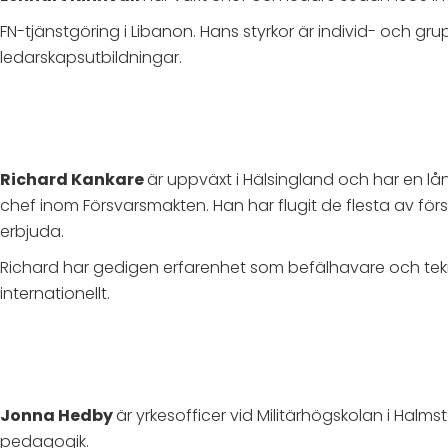
FN-tjänstgöring i Libanon. Hans styrkor är individ- och g
ledarskapsutbildningar.
Richard Kankare
är uppväxt i Hälsingland och har en lån
chef inom Försvarsmakten. Han har flugit de flesta av fö
erbjuda.
Richard har gedigen erfarenhet som befälhavare och tekni
internationellt.
Jonna Hedby
är yrkesofficer vid Militärhögskolan i Hal
pedagogik.