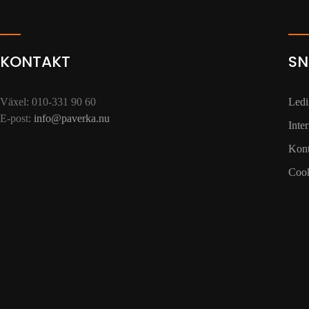
KONTAKT
SN
Växel: 010-331 90 60
Ledi
E-post:
info@paverka.nu
Inte
Kont
Cook