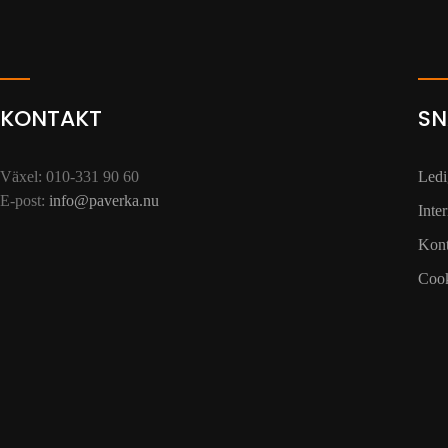
KONTAKT
SN
Växel: 010-331 90 60
Ledi
E-post:
info@paverka.nu
Inte
Kont
Cook