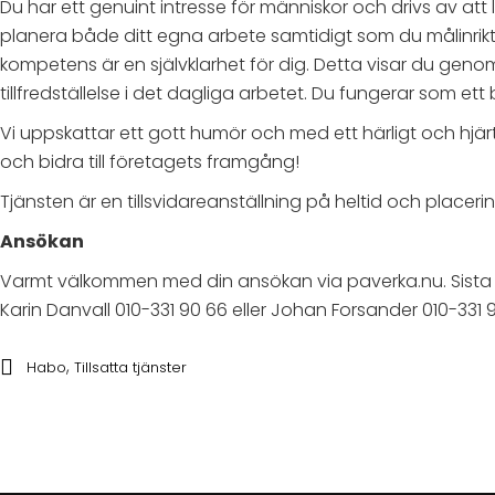
Du har ett genuint intresse för människor och drivs av at
planera både ditt egna arbete samtidigt som du målinrik
kompetens är en självklarhet för dig. Detta visar du gen
tillfredställelse i det dagliga arbetet. Du fungerar som et
Vi uppskattar ett gott humör och med ett härligt och hj
och bidra till företagets framgång!
Tjänsten är en tillsvidareanställning på heltid och placeri
Ansökan
Varmt välkommen med din ansökan via paverka.nu. Sista an
Karin Danvall 010-331 90 66 eller Johan Forsander 010-331 
,
Habo
Tillsatta tjänster