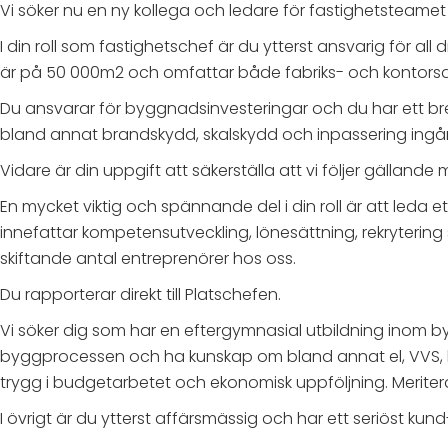
Vi söker nu en ny kollega och ledare för fastighetsteamet
I din roll som fastighetschef är du ytterst ansvarig för all
är på 50 000m2 och omfattar både fabriks- och kontorsd
Du ansvarar för byggnadsinvesteringar och du har ett bre
bland annat brandskydd, skalskydd och inpassering ingår o
Vidare är din uppgift att säkerställa att vi följer gällande
En mycket viktig och spännande del i din roll är att le
innefattar kompetensutveckling, lönesättning, rekryterin
skiftande antal entreprenörer hos oss.
Du rapporterar direkt till Platschefen.
Vi söker dig som har en eftergymnasial utbildning inom byg
byggprocessen och ha kunskap om bland annat el, VVS, b
trygg i budgetarbetet och ekonomisk uppföljning. Meriter
I övrigt är du ytterst affärsmässig och har ett seriöst kund