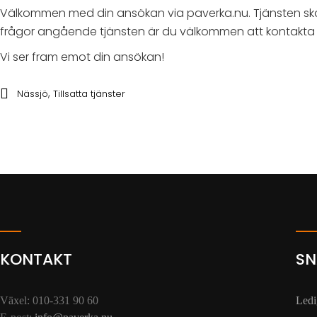
Välkommen med din ansökan via paverka.nu. Tjänsten ska 
frågor angående tjänsten är du välkommen att kontakta Ka
Vi ser fram emot din ansökan!
,
Nässjö
Tillsatta tjänster
KONTAKT
SN
Växel: 010-331 90 60
Ledi