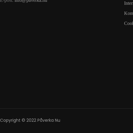
E-post:
info@paverka.nu
Inte
Kont
Cook
Copyright © 2022 Påverka Nu