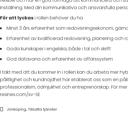
flexibel och har en god förmåga att kommunicera och sa
inställning. Med din kommunikativa och ansvarsfulla perso
För att lyckas
i rollen behöver du ha
Minst 3 års erfarenhet som redovisningsekonom, gärna
Erfarenhet av kvalificerad redovisning, planering och ra
Goda kunskaper i engelska, både i tal och skrift
God datavana och erfarenhet av affärssystem
I takt med att du kommer in i rollen kan du arbeta mer hyb
pålitlighet och kundnöjdhet har etablerat oss som en pålit
professionalism, ödmjukhet och entreprenörskap. För mer
resinex.com/sv-SE
,
Jönköping
Tillsatta tjänster