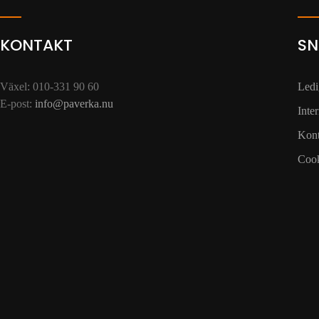
KONTAKT
SN
Växel: 010-331 90 60
Ledi
E-post:
info@paverka.nu
Inte
Kont
Cook