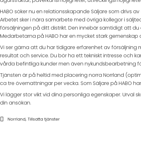
ägarstruktur, påverkansmöjligheter, utvecklingsmöjlighe
HABO söker nu en relationsskapande Säljare som drivs av a
Arbetet sker i nära samarbete med övriga kollegor i säljte
försäljningen på ditt distrikt. Den innebär samtidigt att du
Medarbetarna på HABO har en mycket stark gemenskap där 
Vi ser gärna att du har tidigare erfarenhet av försäljni
resultat och service. Du bör ha ett tekniskt intresse och 
vårda befintliga kunder men även nykundsbearbetning 
Tjänsten är på heltid med placering norra Norrland (optima
ca tre övernattningar per vecka. Som Säljare på HABO har d
Vi lägger stor vikt vid dina personliga egenskaper. Urval
din ansökan.
,
Norrland
Tillsatta tjänster