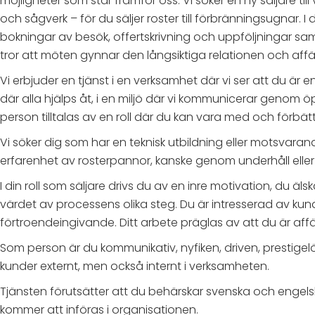
möjligheter som står framför oss. Vi söker en ny säljare t
och sågverk – för du säljer roster till förbränningsugnar. 
bokningar av besök, offertskrivning och uppföljningar sa
tror att möten gynnar den långsiktiga relationen och affä
Vi erbjuder en tjänst i en verksamhet där vi ser att du är
där alla hjälps åt, i en miljö där vi kommunicerar genom 
person tilltalas av en roll där du kan vara med och förbä
Vi söker dig som har en teknisk utbildning eller motsvaran
erfarenhet av rosterpannor, kanske genom underhåll eller 
I din roll som säljare drivs du av en inre motivation, du ä
värdet av processens olika steg. Du är intresserad av kun
förtroendeingivande. Ditt arbete präglas av att du är af
Som person är du kommunikativ, nyfiken, driven, prestige
kunder externt, men också internt i verksamheten.
Tjänsten förutsätter att du behärskar svenska och engelsk
kommer att införas i organisationen.