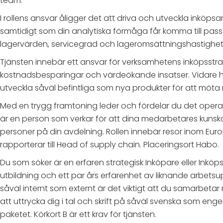
team.
I rollens ansvar åligger det att driva och utveckla inköp
samtidigt som din analytiska förmåga får komma till pass i
lagervärden, servicegrad och lageromsättningshastighet
Tjänsten innebär ett ansvar för verksamhetens inköpsstrat
kostnadsbesparingar och värdeökande insatser. Vidare har
utveckla såväl befintliga som nya produkter för att mö
Med en trygg framtoning leder och fördelar du det operati
är en person som verkar för att dina medarbetares kunska
personer på din avdelning. Rollen innebär resor inom Europ
rapporterar till Head of supply chain. Placeringsort Habo.
Du som söker är en erfaren strategisk Inköpare eller Inköp
utbildning och ett par års erfarenhet av liknande arbetsu
såväl internt som externt är det viktigt att du samarbe
att uttrycka dig i tal och skrift på såväl svenska som e
paketet. Körkort B är ett krav för tjänsten.