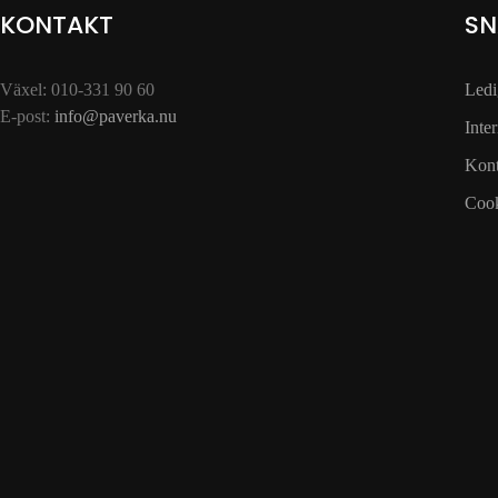
KONTAKT
SN
Växel: 010-331 90 60
Ledi
E-post:
info@paverka.nu
Inte
Kont
Cook