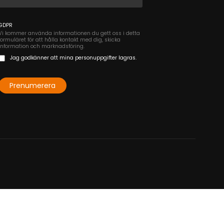
GDPR
Vi kommer använda informationen du gett oss i detta
formuläret för att hålla kontakt med dig, skicka
information och marknadsföring.
Jag godkänner att mina personuppgifter lagras.