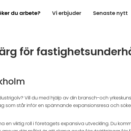
öker du arbete?
Vi erbjuder
Senaste nytt
färg för fastighetsunderhå
ckholm
dustrigolv? Vill du med hjälp av din bransch-och yrkesku
olag som står inför en spännande expansionsresa och söker
ha en viktig roll i företagets expansiva utveckling. Du k