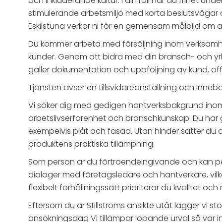
och inkluderande kultur. I din roll har du frihet und
stimulerande arbetsmiljö med korta beslutsvägar 
Eskilstuna verkar ni för en gemensam målbild om a
Du kommer arbeta med försäljning inom verksamhet
kunder. Genom att bidra med din bransch- och yr
gäller dokumentation och uppföljning av kund, off
Tjänsten avser en tillsvidareanställning och inneb
Vi söker dig med gedigen hantverksbakgrund inom må
arbetslivserfarenhet och branschkunskap. Du har 
exempelvis plåt och fasad. Utan hinder sätter du di
produktens praktiska tillämpning.
Som person är du förtroendeingivande och kan pe
dialoger med företagsledare och hantverkare, vil
flexibelt förhållningssätt prioriterar du kvalitet 
Eftersom du är Stillströms ansikte utåt lägger v
ansökningsdag Vi tillämpar löpande urval så var in