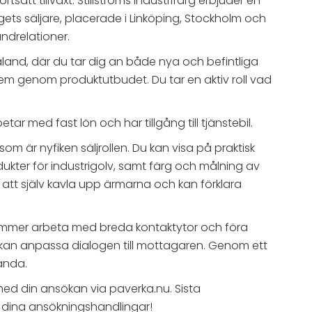
tsatt tillväxt. Stillströms Industrifärg erbjuder en
ts säljare, placerade i Linköping, Stockholm och
ndrelationer.
and, där du tar dig an både nya och befintliga
m genom produktutbudet. Du tar en aktiv roll vad
 med fast lön och har tillgång till tjänstebil.
m är nyfiken säljrollen. Du kan visa på praktisk
ter för industrigolv, samt färg och målning av
r att själv kavla upp ärmarna och kan förklara
kommer arbeta med breda kontaktytor och föra
 kan anpassa dialogen till mottagaren. Genom ett
tanda.
 med din ansökan via paverka.nu. Sista
sa dina ansökningshandlingar!