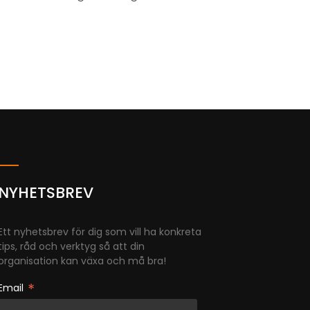
NYHETSBREV
Ett nyhetsbrev för dig som vill ha konkreta
tips, råd och verktyg så att din
organisation kan växa och må bra!
*
Email