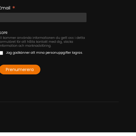
*
Email
GDPR
Vi kommer använda informationen du gett oss i detta
formuläret för att hålla kontakt med dig, skicka
information och marknadsföring.
Jag godkänner att mina personuppgifter lagras.