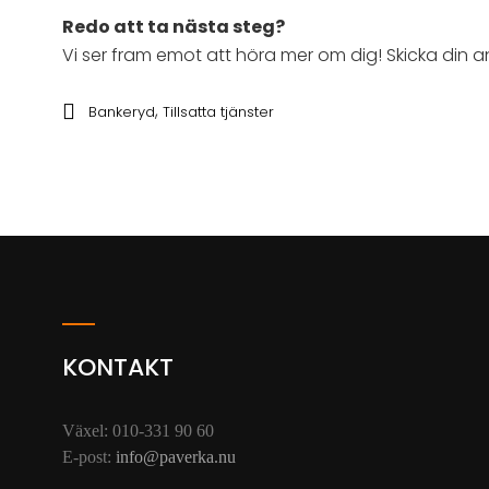
Redo att ta nästa steg?
Vi ser fram emot att höra mer om dig! Skicka din a
,
Bankeryd
Tillsatta tjänster
KONTAKT
Växel: 010-331 90 60
E-post:
info@paverka.nu