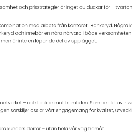
, lönsamhet och prisstrategier är inget du duckar för – tvä
 i kombination med arbete från kontoret i Bankeryd. Några
Bankeryd och innebär en nära närvaro i både verksamheten 
 men är inte en löpande del av upplägget.
 hantverket – och blicken mot framtiden. Som en del av Inw
en särskiljer oss är vårt engagemang för kvalitet, utveckling
ra kunders dörrar – utan hela vår väg framåt.