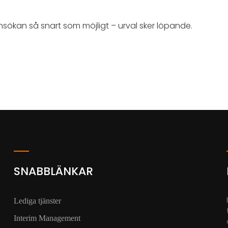
nsökan så snart som möjligt – urval sker löpande.
SNABBLÄNKAR
Lediga tjänster
Interim Management