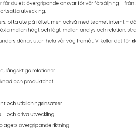
 du ett övergripande ansvar för vår försäljning – från strate
fortsatta utveckling.
s, ofta ute på fältet, men också med teamet internt – dä
la mellan högt och lågt, mellan analys och relation, strate
unders dörrar, utan hela vår väg framåt. Vi kallar det för
d
, långsiktiga relationer
rknad och produktchef
nt och utbildningsinsatser
– och driva utveckling
bolagets övergripande riktning