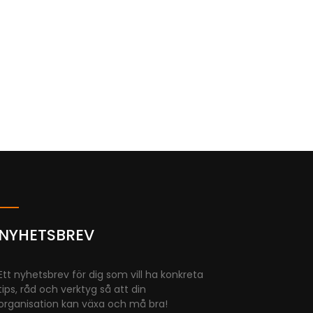
NYHETSBREV
Ett nyhetsbrev för dig som vill ha konkreta
tips, råd och verktyg så att din
organisation kan växa och må bra!