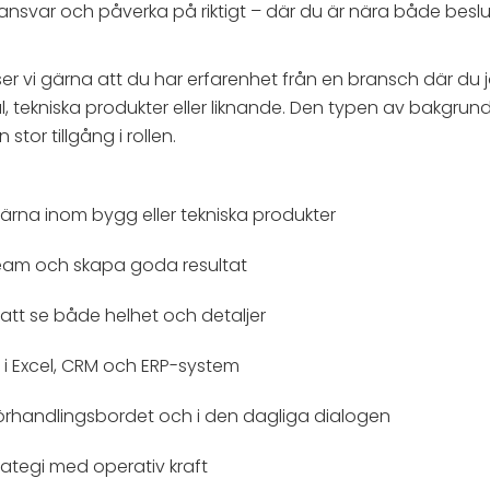
 ansvar och påverka på riktigt – där du är nära både beslu
ser vi gärna att du har erfarenhet från en bransch där du
l, tekniska produkter eller liknande. Den typen av bakgrun
tor tillgång i rollen.
gärna inom bygg eller tekniska produkter
team och skapa goda resultat
att se både helhet och detaljer
a i Excel, CRM och ERP-system
d förhandlingsbordet och i den dagliga dialogen
rategi med operativ kraft