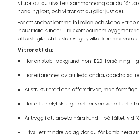
Vi tror att du trivs i ett sammanhang där du får ta
handling kort, och vi tror att du gillar just det.
För att snabbt komma in i rollen och skapa värde 
industriella kunder – till exempel inom byggmateria
affärslogik och beslutsvägar, vilket kommer vara en s
Vi tror att du:
Har en stabil bakgrund inom B2B-försäljning – 
Har erfarenhet av att leda andra, coacha sälj
Är strukturerad och affärsdriven, med förmåga 
Har ett analytiskt öga och är van vid att arbet
Är trygg i att arbeta nära kund – på fältet, vi
Trivs i ett mindre bolag där du får kombinera st