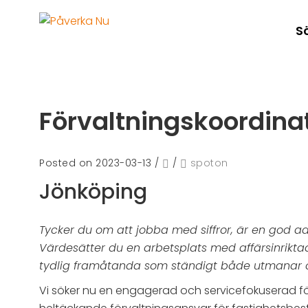
S
Förvaltningskoordinat
Posted on 2023-03-13
/
/
spoton
Jönköping
Tycker du om att jobba med siffror, är en god ad
Värdesätter du en arbetsplats med affärsinriktad
tydlig framåtanda som ständigt både utmanar oc
Vi söker nu en engagerad och servicefokuserad fö