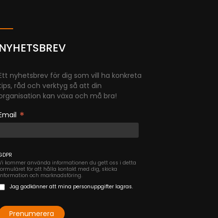
NYHETSBREV
Ett nyhetsbrev för dig som vill ha konkreta
tips, råd och verktyg så att din
organisation kan växa och må bra!
*
Email
GDPR
Vi kommer använda informationen du gett oss i detta
formuläret för att hålla kontakt med dig, skicka
information och marknadsföring.
Jag godkänner att mina personuppgifter lagras.