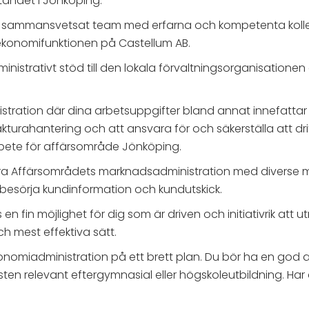
tåndet i Jönköping.
ett sammansvetsat team med erfarna och kompetenta kolle
ekonomifunktionen på Castellum AB.
nistrativt stöd till den lokala förvaltningsorganisationen 
nistration där dina arbetsuppgifter bland annat innefat
kturahantering och att ansvara för och säkerställa att d
rbete för affärsområde Jönköping.
dinera Affärsområdets marknadsadministration med diverse 
esörja kundinformation och kundutskick.
 en fin möjlighet för dig som är driven och initiativrik at
ch mest effektiva sätt.
nomiadministration på ett brett plan. Du bör ha en god a
sten relevant eftergymnasial eller högskoleutbildning. Har