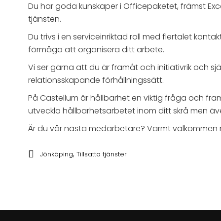
Du har goda kunskaper i Officepaketet, främst Excel 
tjänsten.
Du trivs i en serviceinriktad roll med flertalet ko
förmåga att organisera ditt arbete.
Vi ser gärna att du är framåt och initiativrik och s
relationsskapande förhållningssätt.
På Castellum är hållbarhet en viktig fråga och fram
utveckla hållbarhetsarbetet inom ditt skrå men äv
Är du vår nästa medarbetare? Varmt välkommen 
,
Jönköping
Tillsatta tjänster