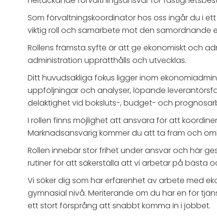
heltäckande förvaltningsansvar för fastighetsbes
Som förvaltningskoordinator hos oss ingår du i 
viktig roll och samarbete mot den samordnande 
Rollens främsta syfte är att ge ekonomiskt och admi
administration upprätthålls och utvecklas.
Ditt huvudsakliga fokus ligger inom ekonomiadmi
uppföljningar och analyser, löpande leverantörsfa
delaktighet vid boksluts-, budget- och prognosa
I rollen finns möjlighet att ansvara för att koor
Marknadsansvarig kommer du att ta fram och omb
Rollen innebär stor frihet under ansvar och här ges
rutiner för att säkerställa att vi arbetar på bästa o
Vi söker dig som har erfarenhet av arbete med eko
gymnasial nivå. Meriterande om du har en för tjän
ett stort försprång att snabbt komma in i jobbet.