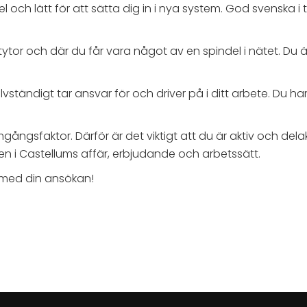
och lätt för att sätta dig in i nya system. God svenska i t
ntaktytor och där du får vara något av en spindel i nätet. 
jälvständigt tar ansvar för och driver på i ditt arbete. Du h
gångsfaktor. Därför är det viktigt att du är aktiv och del
en i Castellums affär, erbjudande och arbetssätt.
med din ansökan!