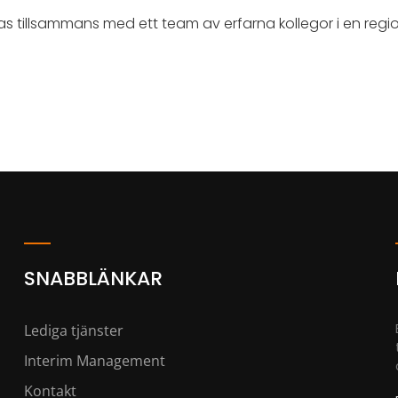
las tillsammans med ett team av erfarna kollegor i en reg
SNABBLÄNKAR
Lediga tjänster
Interim Management
Kontakt