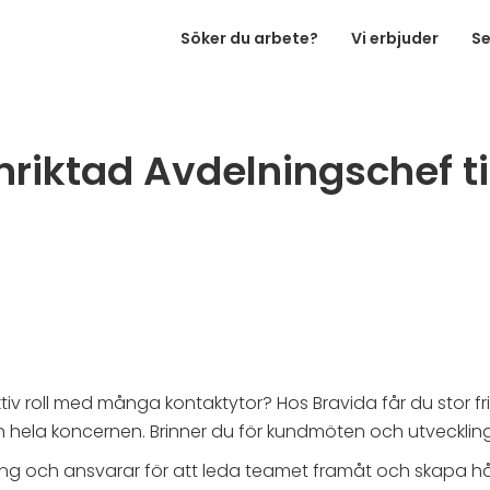
Söker du arbete?
Vi erbjuder
Se
iktad Avdelningschef till
aktiv roll med många kontaktytor? Hos Bravida får du stor 
hela koncernen. Brinner du för kundmöten och utveckling a
g och ansvarar för att leda teamet framåt och skapa håll