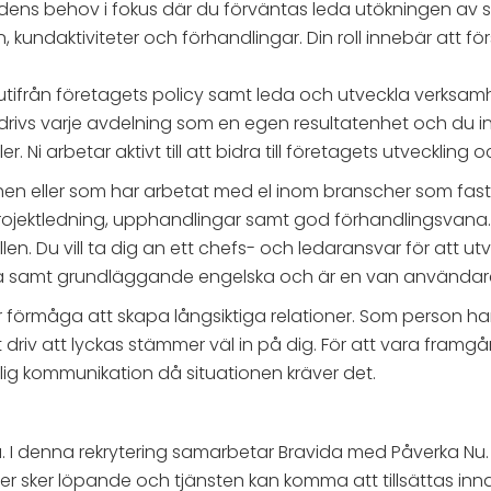
ndens behov i fokus där du förväntas leda utökningen av
kundaktiviteter och förhandlingar. Din roll innebär att f
tifrån företagets policy samt leda och utveckla verksam
 drivs varje avdelning som en egen resultatenhet och du 
r. Ni arbetar aktivt till att bidra till företagets utveck
chen eller som har arbetat med el inom branscher som fast
 projektledning, upphandlingar samt god förhandlingsvana
ollen. Du vill ta dig an ett chefs- och ledaransvar för at
enska samt grundläggande engelska och är en van användar
rmåga att skapa långsiktiga relationer. Som person har d
driv att lyckas stämmer väl in på dig. För att vara framgån
lig kommunikation då situationen kräver det.
denna rekrytering samarbetar Bravida med Påverka Nu. Kon
juer sker löpande och tjänsten kan komma att tillsättas in