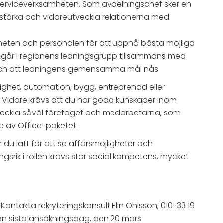
 serviceverksamheten. Som avdelningschef sker en
örstärka och vidareutveckla relationerna med
heten och personalen för att uppnå bästa möjliga
ingår i regionens ledningsgrupp tillsammans med
ling och att ledningens gemensamma mål nås.
ighet, automation, bygg, entreprenad eller
. Vidare krävs att du har goda kunskaper inom
t utveckla såväl företaget och medarbetarna, som
e av Office-paketet.
u lätt för att se affärsmöjligheter och
gsrik i rollen krävs stor social kompetens, mycket
takta rekryteringskonsult Elin Ohlsson, 010-33 19
nan sista ansökningsdag, den 20 mars.