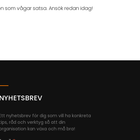
ion som vågar satsa. Ansök redan idag!
NYHETSBREV
Ett nyhetsbrev för dig som vill ha konkreta
tips, råd och verktyg så att din
organisation kan växa och må bra!