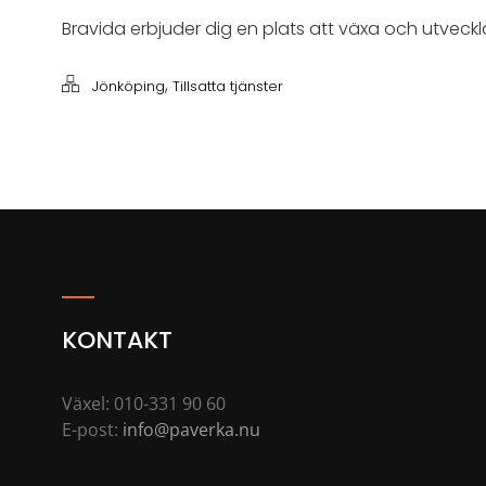
Bravida erbjuder dig en plats att växa och utveck
,
Jönköping
Tillsatta tjänster
KONTAKT
Växel: 010-331 90 60
E-post:
info@paverka.nu