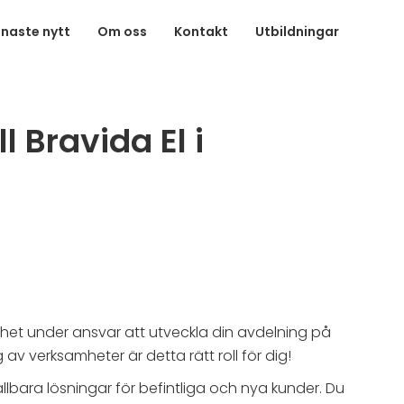
naste nytt
Om oss
Kontakt
Utbildningar
 Bravida El i
frihet under ansvar att utveckla din avdelning på
v verksamheter är detta rätt roll för dig!
bara lösningar för befintliga och nya kunder. Du