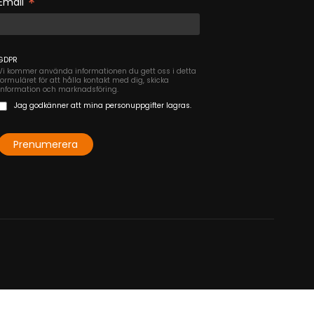
*
Email
GDPR
Vi kommer använda informationen du gett oss i detta
formuläret för att hålla kontakt med dig, skicka
information och marknadsföring.
Jag godkänner att mina personuppgifter lagras.