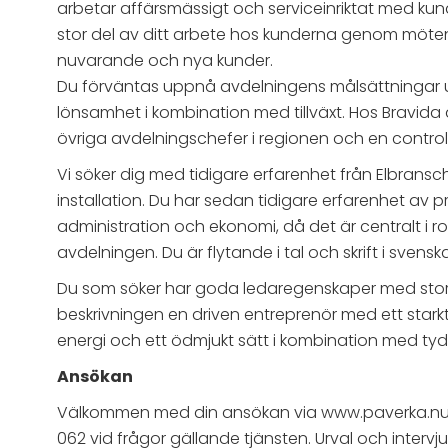
arbetar affärsmässigt och serviceinriktat med ku
stor del av ditt arbete hos kunderna genom möten, 
nuvarande och nya kunder.
Du förväntas uppnå avdelningens målsättningar u
lönsamhet i kombination med tillväxt. Hos Bravida
övriga avdelningschefer i regionen och en controlle
Vi söker dig med tidigare erfarenhet från Elbrans
installation. Du har sedan tidigare erfarenhet av
administration och ekonomi, då det är centralt i r
avdelningen. Du är flytande i tal och skrift i sv
Du som söker har goda ledaregenskaper med stor fö
beskrivningen en driven entreprenör med ett starkt 
energi och ett ödmjukt sätt i kombination med tyd
Ansökan
Välkommen med din ansökan via www.paverka.nu. I 
062 vid frågor gällande tjänsten. Urval och interv