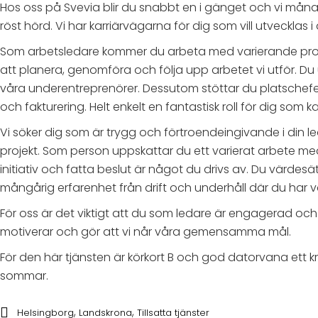
Hos oss på Svevia blir du snabbt en i gänget och vi månar 
röst hörd. Vi har karriärvägarna för dig som vill utvecklas 
Som arbetsledare kommer du arbeta med varierande projek
att planera, genomföra och följa upp arbetet vi utför. D
våra underentreprenörer. Dessutom stöttar du platschefe
och fakturering. Helt enkelt en fantastisk roll för dig som k
Vi söker dig som är trygg och förtroendeingivande i din le
projekt. Som person uppskattar du ett varierat arbete me
initiativ och fatta beslut är något du drivs av. Du värde
mångårig erfarenhet från drift och underhåll där du har 
För oss är det viktigt att du som ledare är engagerad oc
motiverar och gör att vi når våra gemensamma mål.
För den här tjänsten är körkort B och god datorvana ett k
sommar.
,
,
Helsingborg
Landskrona
Tillsatta tjänster